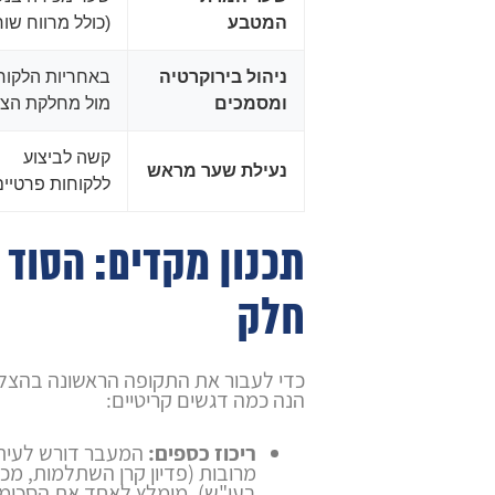
המטבע
(כולל מרווח שוח
ניהול בירוקרטיה
באחריות הלקוח
ומסמכים
מול מחלקת הצי
קשה לביצוע
נעילת שער מראש
ללקוחות פרטיים
תכנון מקדים: הסוד 
חלק
כדי לעבור את התקופה הראשונה בהצלח
הנה כמה דגשים קריטיים:
ריכוז כספים:
המעבר דורש לעית
מרובות (פדיון קרן השתלמות, מכ
בעו"ש). מומלץ לאחד את הסכומי