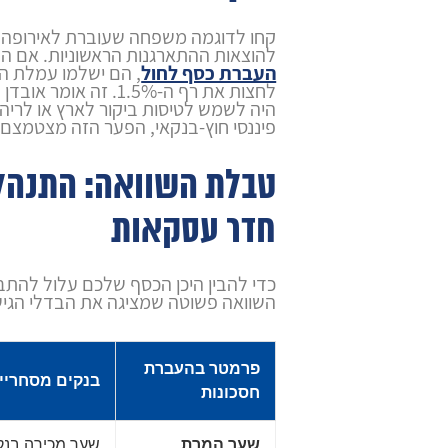
להוצאות ההתארגנות הראשוניות. אם הם 
העברת כסף לחול
, הם ישלמו עמלת ה
לחצות את רף ה-1.5%. זה 
היה לשמש לטיסות ביקור לארץ או לריהו
פיננסי חוץ-בנקאי, הפער הזה מצטמצם
טבלת השוואה: התנהלו
חדר עסקאות
כדי להבין היכן הכסף שלכם עלול להתב
השוואה פשוטה שמציגה את הבדלי הגי
פרמטר בהעברת
בנקים מסחריי
חסכונות
שער המרת
שער מכירה בנק