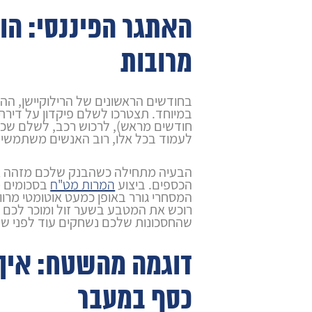
האתגר הפיננסי: ה
מרובות
בחודשים הראשונים של הרילוקיישן, ההו
במיוחד. תצטרכו לשלם פיקדון על דירת
חודשים מראש), לרכוש רכב, לשלם שכר ל
לעמוד בכל אלו, רוב האנשים משתמשים
הבעיה מתחילה כשהבנק שלכם מזהה א
הכספים. ביצוע
המרות מט"ח
בסכומים מ
המסחרי גורר באופן כמעט אוטומטי מרוו
רוכש את המטבע בשער זול ומוכר לכם א
שהחסכונות שלכם נשחקים עוד לפני ש
דוגמה מהשטח: איך
כסף במעבר