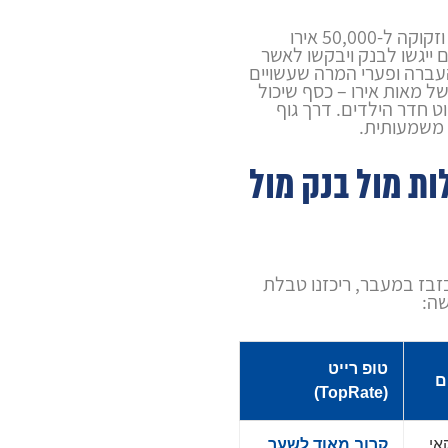
קחו לדוגמה משפחה שעוברת לאירופה וזקוקה ל-50,000 אירו
ייגשו לבנק ויבקשו לאשר
עברה ופערי המרה שעשויים
אומר אובדן של מאות אירו – כסף שיכול
ט חדר הילדים. דרך גוף
 משמעותית.
ת מול בנק מול
זבז במעבר, ריכזנו טבלת
שה:
טופ רייט
ם
(TopRate)
אי
קרוב מאוד לשער