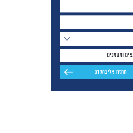
צים ומסמכים