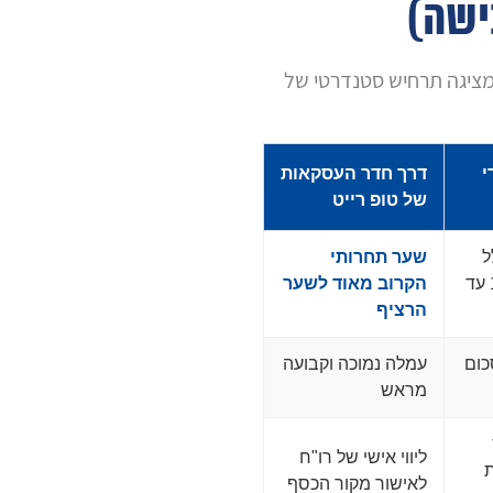
ישה)
ציגה תרחיש סטנדרטי של
י
דרך חדר העסקאות
של טופ רייט
ל
שער תחרותי
מרווח של כ-1% עד
הקרוב מאוד לשער
הרציף
מהסכום
עמלה נמוכה וקבועה
מראש
ליווי אישי של רו"ח
לאישור מקור הכסף