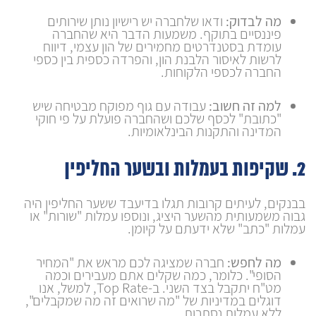
מה לבדוק:
ודאו שלחברה יש רישיון נותן שירותים
פיננסיים בתוקף. משמעות הדבר היא שהחברה
עומדת בסטנדרטים מחמירים של הון עצמי, דיווח
לרשות לאיסור הלבנת הון, והפרדה כספית בין כספי
החברה לכספי הלקוחות.
למה זה חשוב:
עבודה עם גוף מפוקח מבטיחה שיש
"כתובת" לכסף שלכם ושהחברה פועלת על פי חוקי
המדינה והתקנות הבינלאומיות.
2. שקיפות בעמלות ובשער החליפין
בבנקים, לעיתים קרובות תגלו בדיעבד ששער החליפין היה
גבוה משמעותית מהשער היציג, ונוספו עמלות "שורות" או
עמלות "כתב" שלא ידעתם על קיומן.
מה לחפש:
חברה שמציגה לכם מראש את "המחיר
הסופי". כלומר, כמה שקלים אתם מעבירים וכמה
מט"ח יתקבל בצד השני. ב-Top Rate, למשל, אנו
דוגלים במדיניות של "מה שרואים זה מה שמקבלים",
ללא עמלות נסתרות.