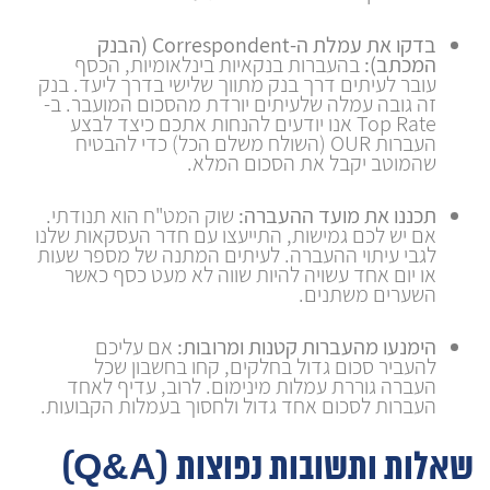
בדקו את עמלת ה-Correspondent (הבנק
המכתב):
בהעברות בנקאיות בינלאומיות, הכסף
עובר לעיתים דרך בנק מתווך שלישי בדרך ליעד. בנק
זה גובה עמלה שלעיתים יורדת מהסכום המועבר. ב-
Top Rate אנו יודעים להנחות אתכם כיצד לבצע
העברות OUR (השולח משלם הכל) כדי להבטיח
שהמוטב יקבל את הסכום המלא.
תכננו את מועד ההעברה:
שוק המט"ח הוא תנודתי.
אם יש לכם גמישות, התייעצו עם חדר העסקאות שלנו
לגבי עיתוי ההעברה. לעיתים המתנה של מספר שעות
או יום אחד עשויה להיות שווה לא מעט כסף כאשר
השערים משתנים.
הימנעו מהעברות קטנות ומרובות:
אם עליכם
להעביר סכום גדול בחלקים, קחו בחשבון שכל
העברה גוררת עמלות מינימום. לרוב, עדיף לאחד
העברות לסכום אחד גדול ולחסוך בעמלות הקבועות.
שאלות ותשובות נפוצות (Q&A)