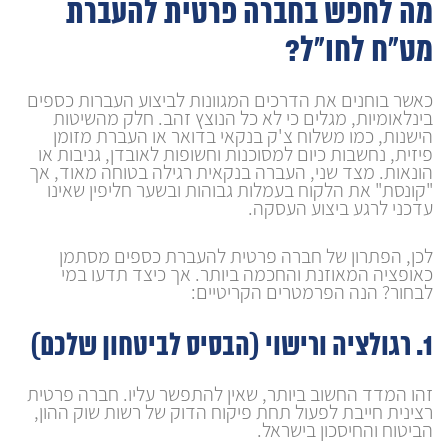
מה לחפש בחברה פרטית להעברת
מט"ח לחו"ל?
כאשר בוחנים את הדרכים המגוונות לביצוע העברות כספים
בינלאומיות, מגלים כי לא כל הנוצץ זהב. חלק מהשיטות
הישנות, כמו משלוח צ'ק בנקאי בדואר או העברת מזומן
פיזית, נחשבות כיום למסוכנות וחשופות לאובדן, גניבות או
הונאות. מצד שני, העברה בנקאית רגילה בטוחה מאוד, אך
"קונסת" את הלקוח בעמלות גבוהות ובשער חליפין שאינו
עדכני לרגע ביצוע העסקה.
לכן, הפתרון של חברה פרטית להעברת כספים מסתמן
כאופציה המאוזנת והחכמה ביותר. אך כיצד תדעו במי
לבחור? הנה הפרמטרים הקריטיים:
1. רגולציה ורישוי (הבסיס לביטחון שלכם)
זהו המדד החשוב ביותר, שאין להתפשר עליו. חברה פרטית
רצינית חייבת לפעול תחת פיקוח הדוק של רשות שוק ההון,
הביטוח והחיסכון בישראל.