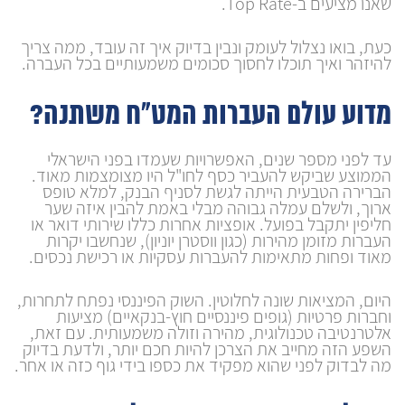
שאנו מציעים ב-Top Rate.
כעת, בואו נצלול לעומק ונבין בדיוק איך זה עובד, ממה צריך
להיזהר ואיך תוכלו לחסוך סכומים משמעותיים בכל העברה.
מדוע עולם העברות המט"ח משתנה?
עד לפני מספר שנים, האפשרויות שעמדו בפני הישראלי
הממוצע שביקש להעביר כסף לחו"ל היו מצומצמות מאוד.
הברירה הטבעית הייתה לגשת לסניף הבנק, למלא טופס
ארוך, ולשלם עמלה גבוהה מבלי באמת להבין איזה שער
חליפין יתקבל בפועל. אופציות אחרות כללו שירותי דואר או
העברות מזומן מהירות (כגון ווסטרן יוניון), שנחשבו יקרות
מאוד ופחות מתאימות להעברות עסקיות או רכישת נכסים.
היום, המציאות שונה לחלוטין. השוק הפיננסי נפתח לתחרות,
וחברות פרטיות (גופים פיננסיים חוץ-בנקאיים) מציעות
אלטרנטיבה טכנולוגית, מהירה וזולה משמעותית. עם זאת,
השפע הזה מחייב את הצרכן להיות חכם יותר, ולדעת בדיוק
מה לבדוק לפני שהוא מפקיד את כספו בידי גוף כזה או אחר.