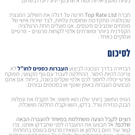
בעיות פוטנציאליות ומוודא שהכסף יגיע ליעדו בשלום.
חברת
Top Rate Ltd
חרטה על דגלה את השילוב המנצח:
טכנולוגיה מתקדמת שחוסכת עלויות, לצד שירות אישי של
מומחים שמבינים פיננסים. אנו פועלים תחת הרגולציה
הקפדנית ביותר ומשרתים אלפי לקוחות מרוצים – פרטיים
ועסקיים כאחד.
לסיכום
הבחירה בדרך הנכונה לביצוע
העברות כספים לחו"ל
לא
צריכה להיות הימור. ההחלטה לעבוד עם גוף מקצועי, מפוקח
ופרטי יכולה לחסוך לכם אלפי שקלים בשנה, בייחוד אם אתם
מבצעים העברות באופן שוטף או בסכומים גבוהים.
הטיפ החשוב ביותר שלנו הוא פשוט: אל תקבלו את עמלות
הבנק כגזירת גורל. בדקו, השוו וקבלו החלטה מושכלת.
רוצים לקבל הצעה משתלמת במיוחד להעברה הבאה
שלכם?
אל תבצעו את ההעברה לפני שתבדקו אותנו. צרו
קשר עוד היום בטלפון או השאירו פרטים בטופס בתחתית