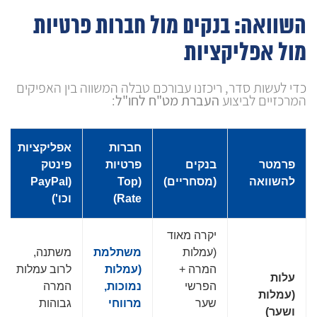
השוואה: בנקים מול חברות פרטיות
מול אפליקציות
כדי לעשות סדר, ריכזנו עבורכם טבלה המשווה בין האפיקים
המרכזיים לביצוע
העברת מט"ח לחו"ל
:
חברות
אפליקציות
פרמטר
בנקים
פרטיות
פינטק
להשוואה
(מסחריים)
(Top
(PayPal
Rate)
וכו')
יקרה מאוד
(עמלות
משתלמת
משתנה,
המרה +
(עמלות
לרוב עמלות
עלות
הפרשי
נמוכות,
המרה
(עמלות
שער
מרווחי
גבוהות
ושער)