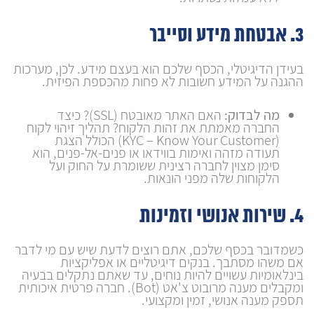
3. אבטחת מידע וסייבר
בעידן הדיגיטלי, הכסף שלכם הוא בעצם מידע. לכן, מערכות
ההגנה על המידע חשובות לא פחות מהכספת הפיזית.
מה לבדוק:
האם האתר מאובטח (SSL)? כיצד
החברה מאמתת את זהות הלקוח? תהליך זיהוי לקוח
(KYC – Know Your Customer) הכולל הצגת
תעודה מזהה ואימות בווידאו או פנים-אל-פנים, הוא
סימן מצוין לחברה רצינית ששומרת על החוק ועל
הלקוחות שלה מפני הונאות.
4. שירות אנושי וזמינות
כשמדובר בכסף שלכם, אתם רוצים לדעת שיש עם מי לדבר
אם משהו מסתבך. בנקים דיגיטליים או אפליקציות
בינלאומיות עשויים להיות נוחים, עד שאתם נתקלים בבעיה
ומקבלים מענה מרובוט צ'אט (Bot). חברה פרטית איכותית
תספק מענה אנושי, זמין ומקצועי.