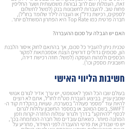
זאת, העמלות שם לרוב גבוהות משמעותית ושער החליפין
פחות טוב. להעברות לחשבונות בנק (למשל לתשלום
לספקים, רכישת נדל"ן או העברה לילד שלומד בחו"ל),
חברה פרטית כמו Top Rate היא הפתרון המשתלם יותר.
האם יש הגבלה על סכום ההעברה?
טכנית ניתן להעביר כל סכום, אך בהתאם לחוק איסור הלבנת
הון, סכומים גדולים דורשים הצגת אסמכתאות למקור
הכספים ולמהות העסקה (למשל: חוזה רכישת דירה,
חשבונית מספק וכו').
חשיבות הליווי האישי
בעולם שבו הכל הופך לאוטומטי, יש ערך אדיר לגורם אנושי
שמבין עניין. בביצוע העברת מט"ח לחו"ל, אתם לא רוצים
להיות עוד "מספר פעולה" במערכת. טעויות בהקלדת קוד ה-
SWIFT, בשם המוטב או במספר החשבון עלולות לגרום
לכסף "להיתקע" בדרך ולגרור עמלות החזרה יקרות וזמן
המתנה מיותר. כשאתם עובדים מול חברה המתמחה בכך,
יש מי שבודק את פרטי ההעברה לפני השידור, מתריע על