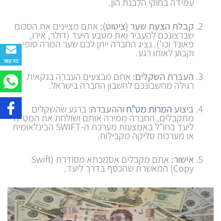
עמידה בחוקי הלבנת הון.
קבלת הצעת שער (ציטוט):
אתם מציינים את הסכום
שברצונכם להעביר ואת מטבע היעד (דולר, אירו,
פאונד וכו'). נציג החברה ייתן לכם שער המרה סופי
וקבוע לאותו רגע.
צור קשר
העברת השקלים:
אתם מבצעים העברה בנקאית
רגילה מחשבונכם לחשבון החברה בישראל.
ביצוע
המרות מט"ח
וההעברה:
ברגע שהשקלים
מתקבלים, החברה ממירה אותם ושולחת את המט"ח
ליעד בחו"ל באמצעות מערכת ה-SWIFT הבינלאומית
או מערכות סליקה מקבילות.
אישור:
אתם מקבלים אסמכתא מסודרת (Swift
Copy) המאשרת שהכסף בדרך ליעד.