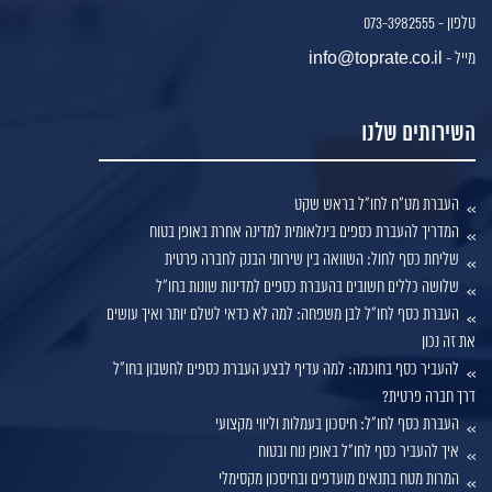
טלפון - 073-3982555
מייל - info@toprate.co.il
השירותים שלנו
העברת מט"ח לחו"ל בראש שקט
המדריך להעברת כספים בינלאומית למדינה אחרת באופן בטוח
שליחת כסף לחול: השוואה בין שירותי הבנק לחברה פרטית
שלושה כללים חשובים בהעברת כספים למדינות שונות בחו"ל
העברת כסף לחו"ל לבן משפחה: למה לא כדאי לשלם יותר ואיך עושים
את זה נכון
להעביר כסף בחוכמה: למה עדיף לבצע העברת כספים לחשבון בחו"ל
דרך חברה פרטית?
העברת כסף לחו"ל: חיסכון בעמלות וליווי מקצועי
איך להעביר כסף לחו"ל באופן נוח ובטוח
המרות מטח בתנאים מועדפים ובחיסכון מקסימלי