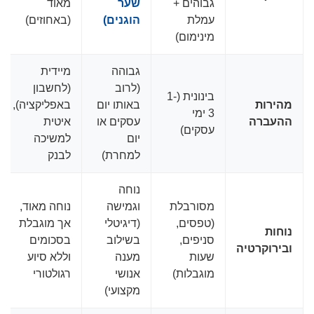
גבוהים +
שער
מאוד
עמלת
הוגנים)
(באחוזים)
מינימום)
גבוהה
מיידית
(לרוב
(לחשבון
בינונית (1-
מהירות
באותו יום
באפליקציה),
3 ימי
ההעברה
עסקים או
איטית
עסקים)
יום
למשיכה
למחרת)
לבנק
נוחה
מסורבלת
וגמישה
נוחה מאוד,
(טפסים,
(דיגיטלי
אך מוגבלת
נוחות
סניפים,
בשילוב
בסכומים
ובירוקרטיה
שעות
מענה
וללא סיוע
מוגבלות)
אנושי
רגולטורי
מקצועי)