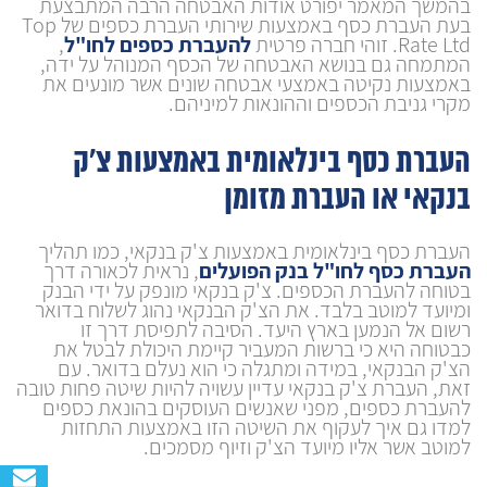
בהמשך המאמר יפורט אודות האבטחה הרבה המתבצעת
בעת העברת כסף באמצעות שירותי העברת כספים של Top
Rate Ltd. זוהי חברה פרטית
להעברת כספים לחו"ל
,
המתמחה גם בנושא האבטחה של הכסף המנוהל על ידה,
באמצעות נקיטה באמצעי אבטחה שונים אשר מונעים את
מקרי גניבת הכספים וההונאות למיניהם.
העברת כסף בינלאומית באמצעות צ'ק
בנקאי או העברת מזומן
העברת כסף בינלאומית באמצעות צ'ק בנקאי, כמו תהליך
העברת כסף לחו"ל בנק הפועלים
,
נראית לכאורה דרך
בטוחה להעברת הכספים. צ'ק בנקאי מונפק על ידי הבנק
ומיועד למוטב בלבד. את הצ'ק הבנקאי נהוג לשלוח בדואר
רשום אל הנמען בארץ היעד. הסיבה לתפיסת דרך זו
כבטוחה היא כי ברשות המעביר קיימת היכולת לבטל את
הצ'ק הבנקאי, במידה ומתגלה כי הוא נעלם בדואר. עם
זאת, העברת צ'ק בנקאי עדיין עשויה להיות שיטה פחות טובה
להעברת כספים, מפני שאנשים העוסקים בהונאת כספים
למדו גם איך לעקוף את השיטה הזו באמצעות התחזות
למוטב אשר אליו מיועד הצ'ק וזיוף מסמכים.