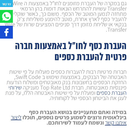
גם במקרה של העברת מזומנים לחו"ל באמצעות ה Wire
צור קשר
Transfer עשויות להתרחש הונאות דומות בהן הרמאי
מתחזה לנמען המוטב של הכסף. משום כך, כאשר שוקלים
להעביר כסף לארץ אחרת, מוטב להימנע משליחת צ'ק
בנקאי או שליחת מזומן דרך סניפים המציעים שרות של Wire
Transfer.
העברת כסף לחו"ל באמצעות חברה
פרטית להעברת כספים
חברות פרטיות רבות להעברות כספים פועלות על פי שיטות
האבטחה של הבנקים, באמצעות שימוש ב Swift Code,
החזקת הכספים בחשבונות בנק מאובטחים ומשלוח הודעות
פיננסיות מאובטחות. חברת Top Rate Ltd מעניקה
שירותי
העברת כספים
ופועלת על פי שיטות האבטחה הללו, על מנת
לעגן את הביטחון הכספי של לקוחותיה.
במידה ואתם מתעניינים בנושא העברת כסף
בינלאומית ורוצים לשמוע פרטים נוספים, תוכלו
ליצור
איתנו קשר
ונשמח לעמוד לשירותכם.