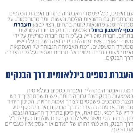
עם השנים, ככל שממדי האבטחה בתחום העברת הכספים
מתרחבים, גם ההונאות הולכות ונעשות יותר מתוחכמות. על
מנת להימנע מהונאות שונות בתחום, רצוי לבצע
העברת
כסף לחשבון בחול
באמצעות הבנק או חברה מורשית
בתחום. חברת טופ רייט בע"מ הינה חברה מורשית על ידי
משרד האוצר, אשר מנוהלת בידי רואה חשבון בעל רישיון
ממשרד המשפטים. רמת האבטחה הגבוהה של העסקאות
המתבצעות בחברה נלווית אל יתרונות נוספים על פני העברה
דרך הבנקים.
העברת כספים בינלאומית דרך הבנקים
רמת האבטחה בתהליך העברת כספים בינלאומית
באמצעות הבנק הינה גבוהה ביותר, משום שהתהליך דורש
הצגת מסמכים משפטיים לצורך אימות זהויות. הסיכון היחיד
מבחינת אבטחה בהעברה דרך הבנקים הינו כי הכסף יגיע
לידיו של רמאי. עם זאת, אין סיכון בתהליך ההעברה עצמו.
לכן, הדבר הכי חשוב שיש לבדוק בטרם שולחים כסף לחו"ל
דרך הבנק, הוא מהי זהותו של האדם או העסק אליו מעבירים
את הכסף.