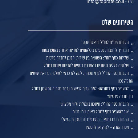
מייל - info@toprate.co.il
השירותים שלנו
העברת מט"ח לחו"ל בראש שקט
המדריך להעברת כספים בינלאומית למדינה אחרת באופן בטוח
שליחת כסף לחול: השוואה בין שירותי הבנק לחברה פרטית
שלושה כללים חשובים בהעברת כספים למדינות שונות בחו"ל
העברת כסף לחו"ל לבן משפחה: למה לא כדאי לשלם יותר ואיך עושים
את זה נכון
להעביר כסף בחוכמה: למה עדיף לבצע העברת כספים לחשבון בחו"ל
דרך חברה פרטית?
העברת כסף לחו"ל: חיסכון בעמלות וליווי מקצועי
איך להעביר כסף לחו"ל באופן נוח ובטוח
המרות מטח בתנאים מועדפים ובחיסכון מקסימלי
מטח המרה – לגהץ או להטמין