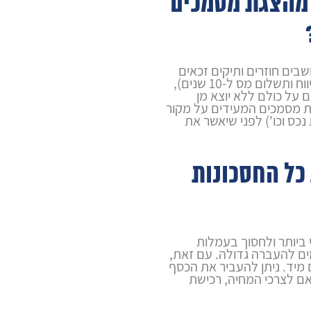
 מהצגת מסמכים
בים חוזרים ותיקים זכאים
להטבות מס משמעותיות (כמו פטור מדיווח ותשלום מס ל-10 שנים),
ם על כולם ללא יוצא מן
ות מסמכים המעידים על מקור
נכס וכו') לפני שיאשר את
כל החסכונות
ביותר ולחסוך בעמלות
ים להעברה גדולה. עם זאת,
מיד. ניתן להעביר את הכסף
אם לצרכי המחיה, רכישת