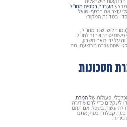
 הבנקאות הישראלית
 מבצע
העברת כספים מחו"ל
י עוצר את הכסף ושואל:
דין במדינת המקור?
כמו תלושי שכר מחו"ל,
פשוט יסורב ויוחזר לחו"ל.
וה על ידי רואה חשבון,
ני
שההעברה מבוצעת, מה
רת חסכונות
כלכלי. פעולות של
המרת
ד) לשקלים כדי לרכוש דירה
ות להיעשות בשכל. אם תתנו
 בעת קבלת הכסף, אתם
ביותר.