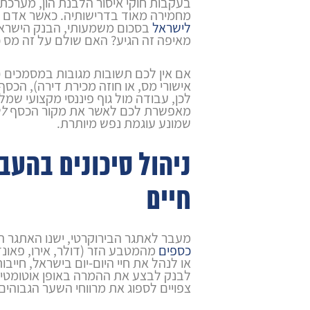
בעקבות חוקי איסור הלבנת הון, מערכת
מחמירה מאוד בדרישותיה. כאשר אדם
לישראל
בסכום משמעותי, הבנק הישראל
מאיפה זה הגיע? האם שולם על זה מס כ
אם אין לכם תשובות מגובות במסמכים (
אישורי מס, או חוזה מכירת דירה), הכסף 
לכן, עבודה מול גוף פיננסי מקצועי שמלו
מאפשרת לכם לאשר את מקור הכסף
לפ
שמונע עוגמת נפש מיותרת.
ניהול סיכונים בהעב
חיים
מעבר לאתגר הבירוקרטי, ישנו האתגר ה
כספים
מהמטבע הזר (דולר, אירו, פאונ
או לנהל את חיי היום-יום בישראל, חייב
לבנק לבצע את ההמרה באופן אוטומטי
צפויים לספוג את מרווחי השער הגבוהים 