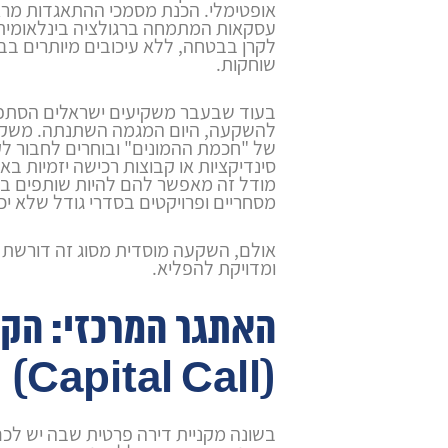
אופטימלי. הכנת מסמכי ההתאגדות מרא
עסקאות המתמחה ברגולציה בינלאומית,
לקרן בבטחה, ללא עיכובים מיותרים בב
שוחקות.
בעוד שבעבר משקיעים ישראלים הסתפק
להשקעה, היום המגמה השתנתה. משקיע
של "חכמת ההמונים" ובוחרים לחבור לקר
סינדיקציות או קבוצות רכישה יזמיות באר
מודל זה מאפשר להם להיות שותפים במק
מסחריים ופרויקטים בסדרי גודל שלא יכ
אולם, השקעה מוסדית מסוג זה דורשת 
ומדויקת להפליא.
האתגר המרכזי: הק
(Capital Call)
בשונה מקניית דירה פרטית שבה יש לכ