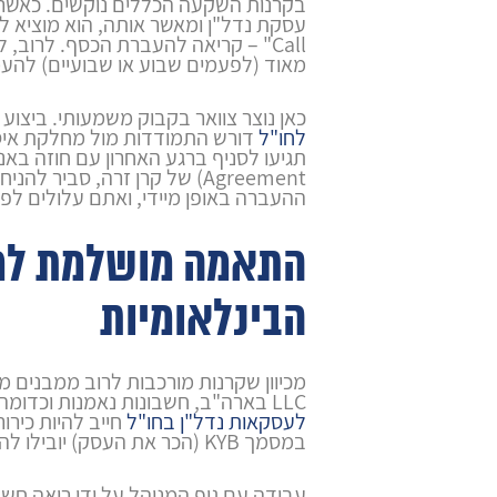
בקרנות השקעה הכללים נוקשים. כאשר 
Call" – קריאה להעברת הכסף. לרוב, 
מאוד (לפעמים שבוע או שבועיים) להעמי
כאן נוצר צוואר בקבוק משמעותי. ביצוע
לחו"ל
דורש התמודדות מול מחלקת איסו
Agreement) של קרן זרה, סביר 
ההעברה באופן מיידי, ואתם עלולים ל
התאמה מושלמת למ
הבינלאומיות
מכיוון שקרנות מורכבות לרוב ממבנים 
LLC בארה"ב, חשבונות נאמנות וכדומה), ביצוע
לעסקאות נדל"ן בחו"ל
חייב להיות כירור
במסמך KYB (הכר את העסק) יובילו להחזרת הכסף.
עבודה עם גוף המנוהל על ידי רואה חש