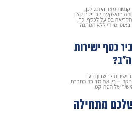
נסות מצד היזם. לכן,
חוזה ההשקעה לבדיקת קצין
הקריאה בפועל לכסף. כך,
אופן מיידי ללא המתנה
יר כסף ישירות
ה"ב?
ם העברות SWIFT בטוחות וישירות לחשבון היעד
קרן – בין אם מדובר בחברת
לכם מתחילה