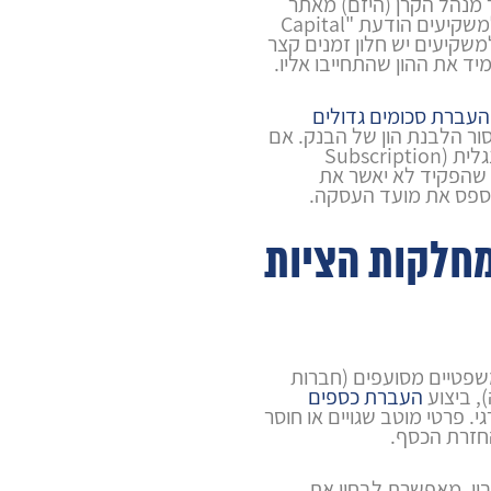
מנהל הקרן (היזם) מאתר
עסקת נדל"ן ומאשר אותה, הוא מוציא למשקיעים הודעת "Capital
למשקיעים יש חלון זמנים קצר
ד את ההון שהתחייבו אליו.
העברת סכומים גדולים
ר הלבנת הון של הבנק. אם
תגיעו לסניף ברגע האחרון עם חוזה באנגלית (Subscription
להניח שהפקיד לא יאשר את
פספס את מועד העסקה.
חלקות הציות
משפטיים מסועפים (חברות
העברת כספים
גי. פרטי מוטב שגויים או חוסר
בון, מאפשרת לבחון את