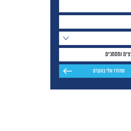
צים ומסמכים