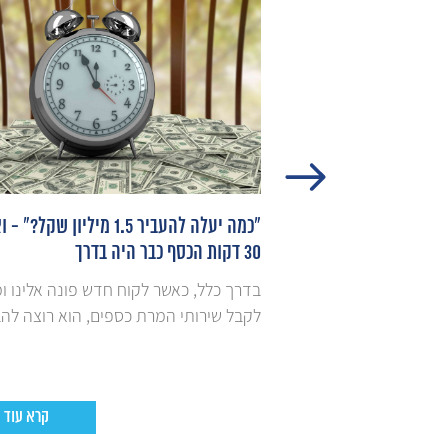
תושבי חוץ: האתגר
"כמה יעלה להעביר 1.5 מיליון שקל?"
הכסף מגיע
30 דקות הכסף כבר היה בדרך
במיוחד כאשר מדובר
בדרך כלל, כאשר לקוח חדש פונה אלינו 
ת הלב מופנית למשא
לקבל שירותי המרת כספים, הוא רוצה להבין
קרא עוד
קרא עוד