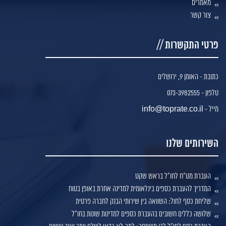
מאמרים
צור קשר
פרטי התקשרות //
כתובת - האומן 9, ירושלים
טלפון - 073-3982555
מייל - info@toprate.co.il
השירותים שלנו
העברת מט"ח לחו"ל בראש שקט
המדריך להעברת כספים בינלאומית למדינה אחרת באופן בטוח
שליחת כסף לחול: השוואה בין שירותי הבנק לחברה פרטית
שלושה כללים חשובים בהעברת כספים למדינות שונות בחו"ל