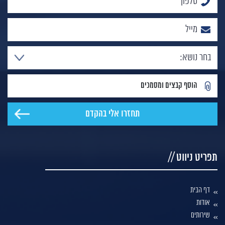
הוסף קבצים ומסמכים
תפריט ניווט //
דף הבית
אודות
שירותים