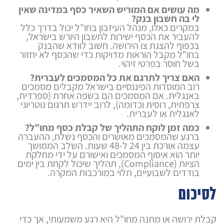
מה עושים אם המוריש השאיר כסף במדינה שאין
לי בה חשבון בנק?
במקרים כאלו, מנהל העיזבון בחו"ל יכול בדרך כלל
להעביר את הכסף ישירות לחשבון היורש בישראל,
בכפוף להצגת צו הירושה. חשוב לוודא שהבנק
בחו"ל מקבל הוראות מדויקות כדי שהכסף לא יחזור
בשל חוסר בפרטי זיהוי.
האם צריך לתרגם את כל המסמכים לעברית?
רוב המוסדות הפיננסיים בישראל מקבלים מסמכים
באנגלית. אם המסמכים הם בשפה אחרת (ספרדית,
צרפתית, רוסית וכדומה), לרוב יידרש תרגום נוטריוני
לאנגלית או לעברית.
כמה זמן לוקח התהליך של קבלת כסף מחו"ל?
ברגע שהמסמכים מאושרים והכסף נשלח, ההעברה
עצמה אורכת בין 24 ל-48 שעות. השלב הממושך
יותר הוא איסוף המסמכים ואישורם על ידי מחלקת
הציות (Compliance), תהליך שיכול לקחת בין ימים
בודדים לשבועיים, תלוי במורכבות המקרה.
לסיכום
קבלת ירושה או מתנה מחו"ל היא רגע משמעותי, אך כדי