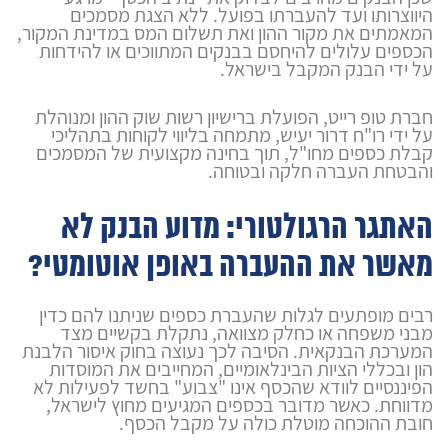
היווצרותו ועד להעברתו בפועל. ללא הצגת מסמכים
המאמתים את מקור ההון ואת תשלום המס במדינת המקור,
הכספים עלולים להיחסם בבנקים המתווכים או להידחות
על ידי הבנק המקבל בישראל.
חברת טופ רייט, הפועלת ברישיון רשות שוק ההון ומנוהלת
על ידי רו"ח דרור יעיש, מתמחה בליווי לקוחות בתהליכי
קבלת כספים מחו"ל, תוך בחינה מקצועית של המסמכים
והבטחת העברה חלקה ובטוחה.
האתגר הרגולטורי: מדוע הבנק לא
מאשר את ההעברה באופן אוטומטי?
רבים מופתעים לגלות שהעברת כספים שניתנו להם כדין
מבני משפחה או כחלק מצוואה, נתקלת בקשיים מצד
המערכת הבנקאית. הסיבה לכך נעוצה בחוק איסור הלבנת
הון ובכללי הציות הבינלאומיים, המחייבים את המוסדות
הפיננסיים לוודא שהכסף אינו "צבוע" בחשד לפעילות לא
מדווחת. כאשר מדובר בכספים המגיעים מחוץ לישראל,
חובת ההוכחה מוטלת כולה על מקבל הכסף.