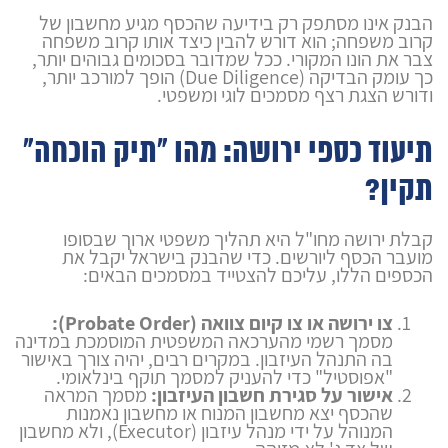
הבנק אינו מסתפק רק בידיעה שהכסף מגיע מחשבון של
קרוב משפחה; הוא דורש להבין כיצד אותו קרוב משפחה
צבר את הונו המקורי. ככל שמדובר בסכומים גבוהים יותר,
כך עומק הבדיקה (Due Diligence) הופך למורכב יותר,
ודורש הצגת רצף מסמכים לוגי ומשפטי.
תיעוד כספי ירושה: מהו "תיק הוכחה"
תקין?
קבלת ירושה מחו"ל היא תהליך משפטי ארוך שבסופו
מועבר הכסף ליורשים. כדי שהבנק בישראל יקבל את
הכספים הללו, עליכם להצטייד במסמכים הבאים:
צו ירושה או צו קיום צוואה (Probate Order):
מסמך רשמי מהערכאה המשפטית המוסמכת במדינה
בה התנהל העיזבון. במקרים רבים, יהיה צורך באישור
"אפוסטיל" כדי להעניק למסמך תוקף בינלאומי.
אישור על סגירת חשבון העיזבון:
מסמך המראה
שהכסף יצא מחשבון המנוח או מחשבון נאמנות
המנוהל על ידי מנהל עיזבון (Executor), ולא מחשבון