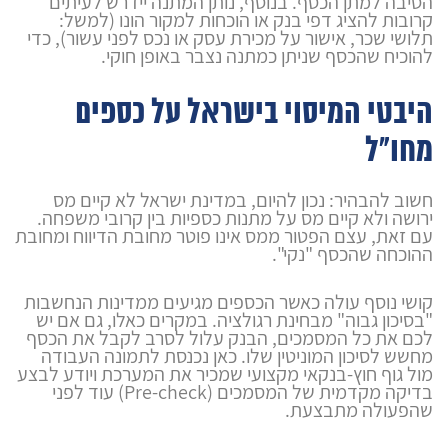
הסיבה למתן הכסף. בנוסף, נותן המתנה יידרש לעיתים
קרובות להציג דפי בנק או הוכחות למקור הונו (למשל:
תלושי שכר, אישור על מכירת עסק או נכס לפני עשור), כדי
להוכיח שהכסף שניתן כמתנה נצבר באופן חוקי.
היבטי המיסוי בישראל על כספים
מחו"ל
חשוב להבהיר: נכון להיום, במדינת ישראל לא קיים מס
ירושה ולא קיים מס על מתנות כספיות בין קרובי משפחה.
עם זאת, עצם הפטור ממס אינו פוטר מחובת הדיווח ומחובת
ההוכחה שהכסף "נקי".
קושי נוסף עולה כאשר הכספים מגיעים ממדינות הנחשבות
"בסיכון גבוה" מבחינת רגולציה. במקרים כאלו, גם אם יש
לכם את כל המסמכים, הבנק עלול לסרב לקבל את הכסף
מחשש לסיכון המוניטין שלו. כאן נכנסת לתמונה העבודה
מול גוף חוץ-בנקאי מקצועי שמכיר את המערכת ויודע לבצע
בדיקה מקדמית של המסמכים (Pre-check) עוד לפני
שהפעולה מתבצעת.