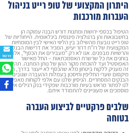
היתרון המקצועי של טופ רייט בניהול
העברות מורכבות
הטיפול בכספי ירושות ומתנות דורש הבנה עמוקה הן
בחשבונאות והן ברגולציה פיננסית בינלאומית. הייחודיות של
טופ רייט נובעת מהשילוב בין הליווי האישי לבין המומחיות
המקצועית של רו"ח דרור יעיש, המכיר את דרישות הבנקים
והרשויות מבפנים. אנו לא רק "מעבירים את הכסף", אלא
צור קשר
בוחנים את כל שרשרת האסמכתאות – החל מאישור
האפוסטיל ועד להוכחת מקור ההון של נותן המתנה. תהליך
זה מעניק ללקוח ביטחון מלא שהכסף לא ייעצר בדרך, תוך
מיקסום שערי החליפין וחיסכון בעמלות ההעברה שגובים
הבנקים המסחריים. הניסיון שלנו עם אלפי לקוחות מאפשר
לנו לפתור מראש בעיות מורכבות שפקידי בנק רגילים אינם
מוסמכים או מעוניינים להתמודד איתם.
שלבים פרקטיים לביצוע העברה
בטוחה
בדיקה מקדמית:
לפני שנותן המתנה לוחץ על