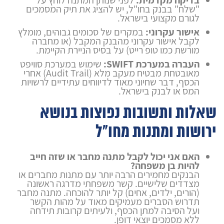
"שלח" בבנק בחו"ל, יש להציג את תיק המסמכים
לגורם מקצועי בישראל.
אישור עקרוני:
במקרים של סכומים גבוהים, מומלץ
לקבל אישור עקרוני מהבנק המקבל (או מחברה
מורשת כמו טופ רייט) על בסיס הניירת הקיימת.
העברה במערכת SWIFT:
שימוש במערכת סוויפט
מאובטחת מבטיח מעקב מלא (Audit Trail) אחרי
הכסף, דבר שחיוני מאוד לדיווחים עתידיים לרשויות
המס או לבנק בישראל.
שאלות ותשובות נפוצות בנושא
ירושות ומתנות מחו"ל
האם אני יכול לקבל מתנה מחבר או שזה חייב
להיות בן משפחה?
הבנקים מחמירים הרבה יותר עם מתנות מחברים או
מצדדים שלישיים. קשר משפחתי מדרגה ראשונה
(הורים, ילדים, אחים) קל יותר להוכחה. מתנה מחבר
תדרוש הסברים מעמיקים מאוד על מהות הקשר
ועל הסיבה למתן הכסף, ולעיתים קרובות תידחה
ללא מסמכים יוצאי דופן.