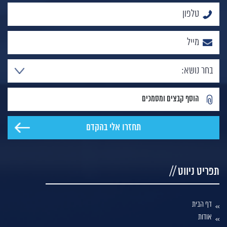
הוסף קבצים ומסמכים
תפריט ניווט //
דף הבית
אודות