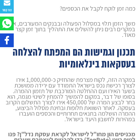
כמה זמן לוקח לקבל את הכספים?
צור קשר
משך הזמן תלוי במסלול הפעולה ובבנקים המעורבים, אך
במקרים רבים ניתן להשלים את התהליך בתוך זמן קצר
מאוד.
תכנון וגמישות הם המפתח להצלחה
בעסקאות בינלאומיות
במקרה הזה, לקוח מצרפת שהחזיק כ-1,000,000 אירו
לצורך רכישת נכס בישראל התמודד עם ירידה ממושכת
בשער האירו ועם ההחלטה המורכבת של תזמון ההמרה.
בסופו של דבר, במקום להמשיך להמתין לשינוי מגמה, הוא
בחר לבצע המרה של 450,000 אירו לצורך התשלום הקרוב
בעסקה. לאחר השוואת חלופות ובחינת מסלול הביצוע,
ההמרה הושלמה בתנאים תחרותיים והכספים הועברו
במהירות לחשבון היעד בישראל.
מכניסים הון מחו"ל לישראל לקראת עסקת נדל"ן? פנו
לטופ רייט (TopRate) כדי להבטיח לעצמכם שערים