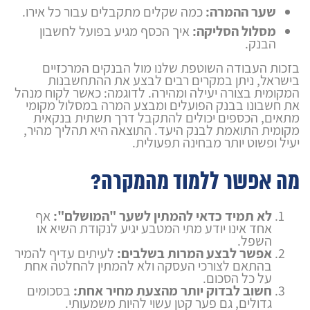
שער ההמרה:
כמה שקלים מתקבלים עבור כל אירו.
מסלול הסליקה:
איך הכסף מגיע בפועל לחשבון
הבנק.
בזכות העבודה השוטפת שלנו מול הבנקים המרכזיים
בישראל, ניתן במקרים רבים לבצע את ההתחשבנות
המקומית בצורה יעילה ומהירה. לדוגמה: כאשר לקוח מנהל
את חשבונו בבנק הפועלים ומבצע המרה במסלול מקומי
מתאים, הכספים יכולים להתקבל דרך תשתית בנקאית
מקומית התואמת לבנק היעד. התוצאה היא תהליך מהיר,
יעיל ופשוט יותר מבחינה תפעולית.
מה אפשר ללמוד מהמקרה?
לא תמיד כדאי להמתין לשער "המושלם":
אף
אחד אינו יודע מתי המטבע יגיע לנקודת השיא או
השפל.
אפשר לבצע המרות בשלבים:
לעיתים עדיף להמיר
בהתאם לצורכי העסקה ולא להמתין להחלטה אחת
על כל הסכום.
חשוב לבדוק יותר מהצעת מחיר אחת:
בסכומים
גדולים, גם פער קטן עשוי להיות משמעותי.