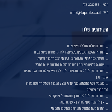
טלפון - 073-3982555
מייל - info@toprate.co.il
השירותים שלנו
העברת מט"ח לחו"ל בראש שקט
המדריך להעברת כספים בינלאומית למדינה אחרת באופן בטוח
שליחת כסף לחול: השוואה בין שירותי הבנק לחברה פרטית
שלושה כללים חשובים בהעברת כספים למדינות שונות בחו"ל
העברת כסף לחו"ל לבן משפחה: למה לא כדאי לשלם יותר ואיך עושים
את זה נכון
להעביר כסף בחוכמה: למה עדיף לבצע העברת כספים לחשבון בחו"ל
דרך חברה פרטית?
העברת כסף לחו"ל: חיסכון בעמלות וליווי מקצועי
איך להעביר כסף לחו"ל באופן נוח ובטוח
המרות מטח בתנאים מועדפים ובחיסכון מקסימלי