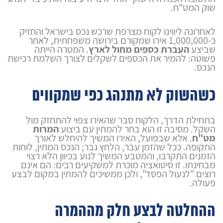
שוק המט"ח.
לאחרונה ליווינו לקוח מצרפת שרכש נכס בישראל והחזיק
כ-1,000,000 אירו שמקורם בירושה משפחתית, לאחר
שביצע
העברת כספים מחול לארץ
. המטרה הייתה
פשוטה: להמיר את הכספים לשקלים לצורך השלמת רכישת
הנכס.
כשהשוק לא מתנהג כפי שמקווים
בתחילת הדרך, הלקוח סבר שהאירו צפוי להתחזק מול
השקל. מסיבה זו הוא בחר להמתין עם ביצוע
המרות
מט"ח
. אלא שבפועל, האירו המשיך להיחלש לאורך
התקופה. ככל שהזמן עבר, הלחץ גבר; הנכס המתין, לוחות
הזמנים התקרבו, והמטבע המשיך לנוע בכיוון הלא רצוי
מבחינתו. זו סיטואציה מוכרת למשקיעים רבים: הם אינם
רוצים "לנעול הפסד", ולכן ממשיכים להמתין במקום לבצע
פעולה.
ההחלטה לבצע חלק מההמרה